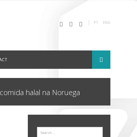
PT
ENG
ACT
comida halal na Noruega
Search