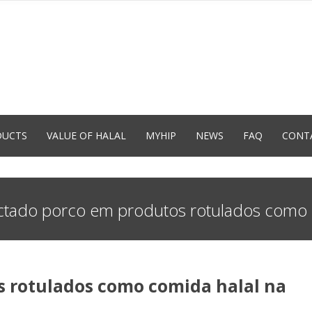
DUCTS
VALUE OF HALAL
MYHIP
NEWS
FAQ
CONT
ctado porco em produtos rotulados como 
 rotulados como comida halal na