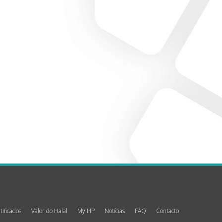
tificados
Valor do Halal
MyIHP
Notícias
FAQ
Contacto