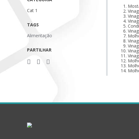
Most
Cat 1
Vinag
Vinag
Vinag
TAGS
Cond
Vinag
Alimentação
Molh
Vinag
Vinag
PARTILHAR
Vina
Vinag
Molh
Molho
Molho