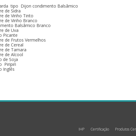
arda tipo Dijon condimento Balsâmico
re de Sidra
re de Vinho Tinto
re de Vinho Branco
imento Balsâmico Branco
re de Uva
o Picante
re de Frutos Vermelhos
re de Cereal
gre de Tamara
re de Alcool
o de Soja
 Piripiri
 Inglês
IHP
Certificação
Produtos Cer