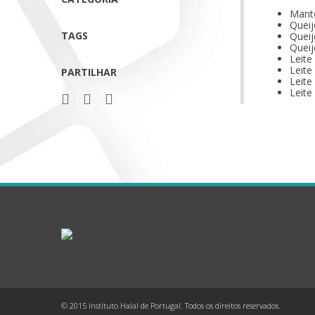
Mante
Queij
TAGS
Queij
Queij
Leite
Leite
PARTILHAR
Leite
Leite
© 2015 Instituto Halal de Portugal. Todos os direitos reservados.