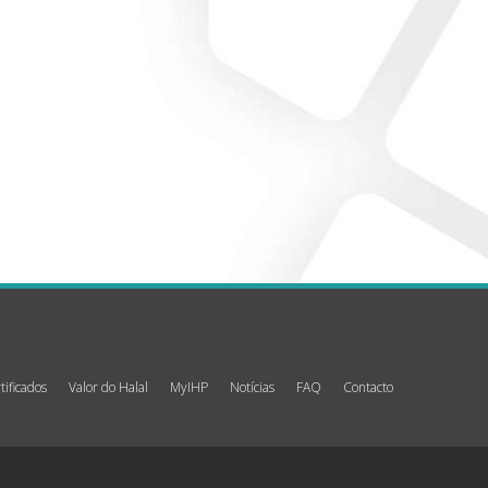
tificados
Valor do Halal
MyIHP
Notícias
FAQ
Contacto