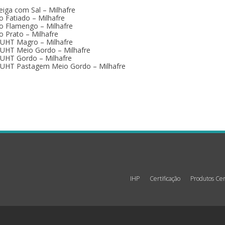
iga com Sal – Milhafre
o Fatiado – Milhafre
o Flamengo – Milhafre
o Prato – Milhafre
 UHT Magro – Milhafre
 UHT Meio Gordo – Milhafre
 UHT Gordo – Milhafre
 UHT Pastagem Meio Gordo – Milhafre
IHP
Certificação
Produtos Cer