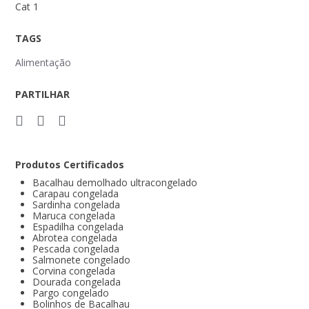
Cat 1
TAGS
Alimentação
PARTILHAR
Produtos Certificados
Bacalhau demolhado ultracongelado
Carapau congelada
Sardinha congelada
Maruca congelada
Espadilha congelada
Abrotea congelada
Pescada congelada
Salmonete congelado
Corvina congelada
Dourada congelada
Pargo congelado
Bolinhos de Bacalhau