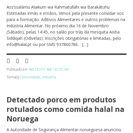
Ass’ssalámu Alaikum wa Rahmatulláhi wa Barakátuhu
Estimadas irmãs e irmãos, Vimos pela presente convidar-vos
para a formação: Aditivos Alimentares e outros problemas na
Indústria Alimentar. No próximo dia 16 de Novembro
(Sábado), pelas 14:45, no salão por trás da mesquita Aisha
Siddiqah (Odivelas). Inscrições obrigatórias e limitadas, pelo
info@halal.pt ou por SMS 937860786. […]
Publicado em
%d 13UTC %B 13UTC %Y
Tema(s)
Comunidade
,
Indústria
Detectado porco em produtos
rotulados como comida halal na
Noruega
A Autoridade de Segurança Alimentar norueguesa anunciou