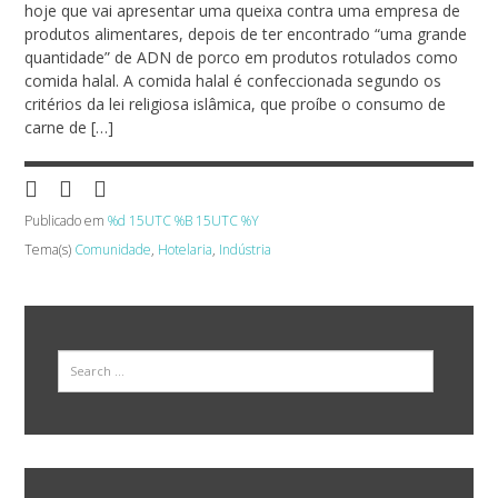
hoje que vai apresentar uma queixa contra uma empresa de
produtos alimentares, depois de ter encontrado “uma grande
quantidade” de ADN de porco em produtos rotulados como
comida halal. A comida halal é confeccionada segundo os
critérios da lei religiosa islâmica, que proíbe o consumo de
carne de […]
Publicado em
%d 15UTC %B 15UTC %Y
Tema(s)
Comunidade
,
Hotelaria
,
Indústria
Search