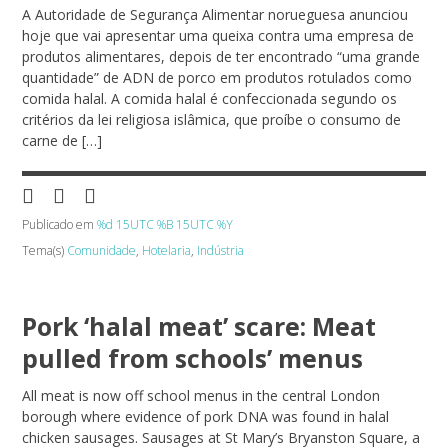
A Autoridade de Segurança Alimentar norueguesa anunciou
hoje que vai apresentar uma queixa contra uma empresa de
produtos alimentares, depois de ter encontrado “uma grande
quantidade” de ADN de porco em produtos rotulados como
comida halal. A comida halal é confeccionada segundo os
critérios da lei religiosa islâmica, que proíbe o consumo de
carne de […]
Publicado em
%d 15UTC %B 15UTC %Y
Tema(s)
Comunidade
,
Hotelaria
,
Indústria
Pork ‘halal meat’ scare: Meat
pulled from schools’ menus
All meat is now off school menus in the central London
borough where evidence of pork DNA was found in halal
chicken sausages. Sausages at St Mary’s Bryanston Square, a