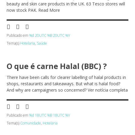
beauty and skin care products in the UK. 63 Tesco stores will
now stock PAK. Read More
Publicado em
%d 20UTC %B 20UTC %Y
Tema(s)
Hotelaria
,
Saúde
O que é carne Halal (BBC) ?
There have been calls for clearer labelling of halal products in
shops, restaurants and takeaways. But what is halal food?
And why are campaigners so concerned? Ver notícia completa
Publicado em
%d 18UTC %B 18UTC %Y
Tema(s)
Comunidade
,
Hotelaria