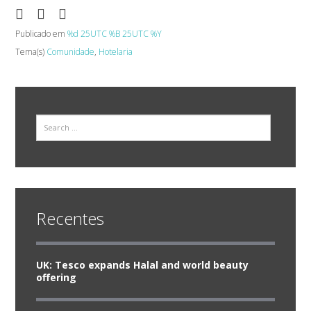
Publicado em
%d 25UTC %B 25UTC %Y
Tema(s)
Comunidade
,
Hotelaria
Search
Recentes
UK: Tesco expands Halal and world beauty
offering